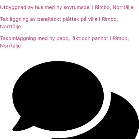
Utbyggnad av hus med ny sovrumsdel i Rimbo, Norrtälje
Takläggning av bandtäckt plåttak på villa i Rimbo,
Norrtälje
Takomläggning med ny papp, läkt och pannor i Rimbo,
Norrtälje