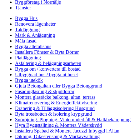
Byggföretag i Norrtälje
Tjänster
Bygga Hus
Renovera lägenheter
Takläggning
Mark & Anläggning
Måla fasad
Bygga attefallshus
Installera Fönster & Byta Dörrar
Plattläggning
Asfaltering & beläggningsarbeten
Bygga om / konvertera till bostad
Utbyggnad hus / bygga ut huset
Bygga utekök
Gjuta Betongaltan eller Bygga Betonggrund
Fasadinglasning & skjutdörrar
Montera glasräcke balkong, altan, terrass
Klimatrenovering & Energieffektivisering
Dränering & Tilläggsisolering Husgrund
Byta trossbotten & isolering krypgrund
Snöröjning, Plogning, Vinterunderhåll & Halkbekämpning
Hyra Byggställning & Montera Väderskydd
Installera Spabad & Montera Jacuzzi Inbyggd i Altan
Dikning, Dikesrensning & Markavvattning