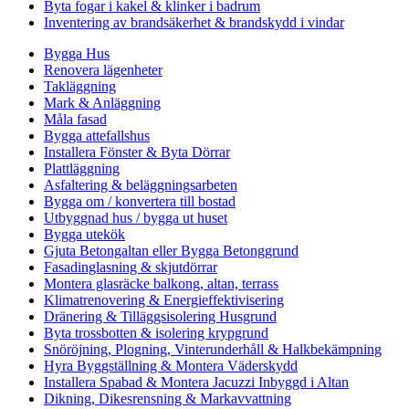
Byta fogar i kakel & klinker i badrum
Inventering av brandsäkerhet & brandskydd i vindar
Bygga Hus
Renovera lägenheter
Takläggning
Mark & Anläggning
Måla fasad
Bygga attefallshus
Installera Fönster & Byta Dörrar
Plattläggning
Asfaltering & beläggningsarbeten
Bygga om / konvertera till bostad
Utbyggnad hus / bygga ut huset
Bygga utekök
Gjuta Betongaltan eller Bygga Betonggrund
Fasadinglasning & skjutdörrar
Montera glasräcke balkong, altan, terrass
Klimatrenovering & Energieffektivisering
Dränering & Tilläggsisolering Husgrund
Byta trossbotten & isolering krypgrund
Snöröjning, Plogning, Vinterunderhåll & Halkbekämpning
Hyra Byggställning & Montera Väderskydd
Installera Spabad & Montera Jacuzzi Inbyggd i Altan
Dikning, Dikesrensning & Markavvattning