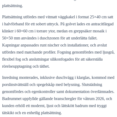
plattsättning.
Plattsättning utfördes med vitmatt väggkakel i format 25×40 cm satt
i halvförband för ett sobert uttryck. På golvet lades en antracitfärgad
klinker i 60×60 cm i torrare ytor, medan en greppsäker mosaik i
50×50 mm användes i duschzonen för att underlätta fallet.
Kapningar anpassades runt nischer och installationer, och avslut
utfördes med matchande profiler. Fogning genomfördes med ljusgrå,
flexibel fog och anslutningar silikonfogades för att säkerställa
rörelseupptagning och täthet.
Inredning monterades, inklusive duschvägg i klarglas, kommod med
porslinstvättställ och spegelskåp med belysning. Slutstädning
genomfördes och egenkontroller samt dokumentation överlämnades.
Badrummet uppfyllde gällande branschregler för våtrum 2026, och
kunden erhöll ett modernt, ljust och lättskött badrum med tryggt
tätskikt och en enhetlig plattsättning.