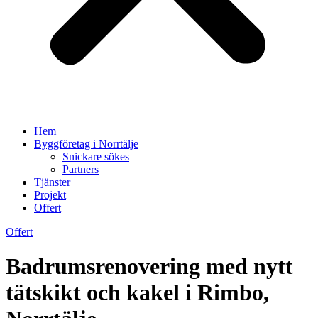
Hem
Byggföretag i Norrtälje
Snickare sökes
Partners
Tjänster
Projekt
Offert
Offert
Badrumsrenovering med nytt
tätskikt och kakel i Rimbo,