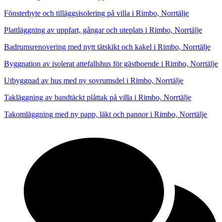
Fönsterbyte och tilläggsisolering på villa i Rimbo, Norrtälje
Plattläggning av uppfart, gångar och uteplats i Rimbo, Norrtälje
Badrumsrenovering med nytt tätskikt och kakel i Rimbo, Norrtälje
Byggnation av isolerat attefallshus för gästboende i Rimbo, Norrtälje
Utbyggnad av hus med ny sovrumsdel i Rimbo, Norrtälje
Takläggning av bandtäckt plåttak på villa i Rimbo, Norrtälje
Takomläggning med ny papp, läkt och pannor i Rimbo, Norrtälje