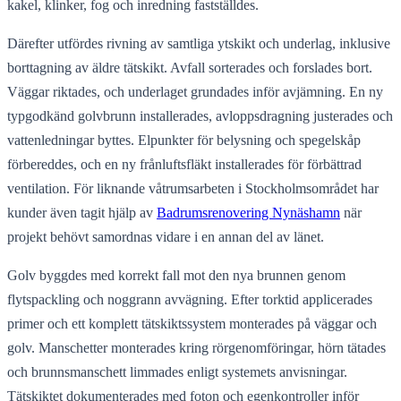
kakel, klinker, fog och inredning fastställdes.
Därefter utfördes rivning av samtliga ytskikt och underlag, inklusive
borttagning av äldre tätskikt. Avfall sorterades och forslades bort.
Väggar riktades, och underlaget grundades inför avjämning. En ny
typgodkänd golvbrunn installerades, avloppsdragning justerades och
vattenledningar byttes. Elpunkter för belysning och spegelskåp
förbereddes, och en ny frånluftsfläkt installerades för förbättrad
ventilation. För liknande våtrumsarbeten i Stockholmsområdet har
kunder även tagit hjälp av
Badrumsrenovering Nynäshamn
när
projekt behövt samordnas vidare i en annan del av länet.
Golv byggdes med korrekt fall mot den nya brunnen genom
flytspackling och noggrann avvägning. Efter torktid applicerades
primer och ett komplett tätskiktssystem monterades på väggar och
golv. Manschetter monterades kring rörgenomföringar, hörn tätades
och brunnsmanschett limmades enligt systemets anvisningar.
Tätskiktet dokumenterades med foton och egenkontroller inför