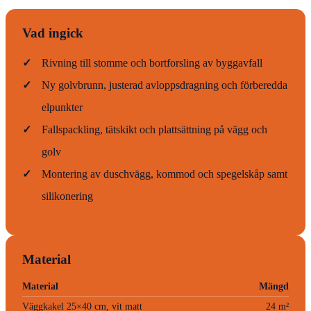
Vad ingick
✓
Rivning till stomme och bortforsling av byggavfall
✓
Ny golvbrunn, justerad avloppsdragning och förberedda
elpunkter
✓
Fallspackling, tätskikt och plattsättning på vägg och
golv
✓
Montering av duschvägg, kommod och spegelskåp samt
silikonering
Material
Material
Mängd
Väggkakel 25×40 cm, vit matt
24 m²