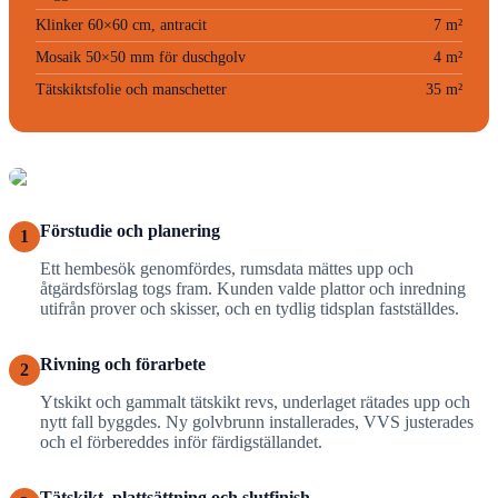
Klinker 60×60 cm, antracit
7 m²
Mosaik 50×50 mm för duschgolv
4 m²
Tätskiktsfolie och manschetter
35 m²
Förstudie och planering
1
Ett hembesök genomfördes, rumsdata mättes upp och
åtgärdsförslag togs fram. Kunden valde plattor och inredning
utifrån prover och skisser, och en tydlig tidsplan fastställdes.
Rivning och förarbete
2
Ytskikt och gammalt tätskikt revs, underlaget rätades upp och
nytt fall byggdes. Ny golvbrunn installerades, VVS justerades
och el förbereddes inför färdigställandet.
Tätskikt, plattsättning och slutfinish