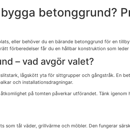
r bygga betonggrund? Pr
lats, eller behöver du en bärande betonggrund för en tillby
ätt förberedelser får du en hållbar konstruktion som leder 
und – vad avgör valet?
slitstark, lågskött yta för sittgrupper och gångstråk. En 
alkar och installationsdragningar.
åtkomlighet på tomten påverkar utförandet. Tänk igenom hu
ats som tål väder, grillvärme och möbler. Den fungerar särski