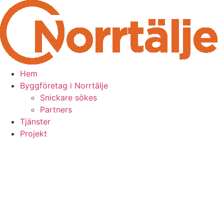
Skip
to
content
Hem
Byggföretag i Norrtälje
Snickare sökes
Partners
Tjänster
Projekt