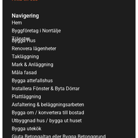
Navigering
Hem
Byggföretag i Norrtälje
Tjänster
Bygga Hus
Renovera lägenheter
Takläggning
Mark & Anläggning
Måla fasad
Bygga attefallshus
Installera Fönster & Byta Dörrar
Plattläggning
Asfaltering & beläggningsarbeten
Bygga om / konvertera till bostad
Utbyggnad hus / bygga ut huset
Bygga utekök
Gjuta Betongaltan eller Bygga Betonggrund